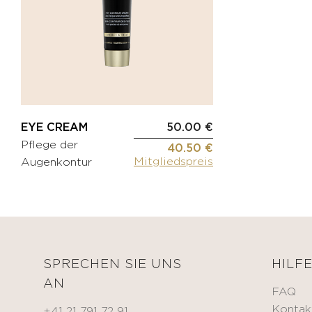
Creme
Falten-
BEAUTIFY
Creme
Öle
Augenkontur
Selbstbräunungscreme
Gezielte
Pflege
KITS
Serum
Maske
EYE CREAM
50.00 €
MÄNNER
Pflege der
HYDRATE
40.50 €
Mitgliedspreis
Augenkontur
Oxygen
KÖRPERPFLEGE
&
GESICHTSPFLEGE
Fragrances
NOURISH
ZUBEHÖR
Nährendes
Öl
Applikator-
SPRECHEN SIE UNS
HILF
Pinsel
Comfort
AN
FAQ
cream
Tuch
Kontak
Sonnenschutz
+41 21 791 72 91