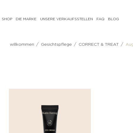
SHOP
DIE MARKE
UNSERE VERKAUFSSTELLEN
FAQ
BLOG
GESICHTSPFLEGE
KÖRPERPFLEGE
/
/
/
willkommen
Gesichtspflege
CORRECT & TREAT
Aug
PREPARE
PREPARE
Milch,
Scrub
Tonisierungswasser
CORRECT
Reinigungsgel
& TREAT
&
Anti-
Make-
Cellulite-
up-
Pflege
Entferner
Feuchtigkeitsspendende
Peeling
Körpercreme
CORRECT
NOURISH
& TREAT
Tonisierende
Anti-