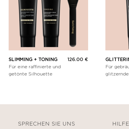
Eitelkeitsfälle
BEAUTIFY
Andere
Selbstbräunende
Creme
MEDIZINICHE
Getönte
VORRICHTUNG
feuchtigkeitsspendende
Creme
KÖRPERPFLEGE
Make-
SLIMMING + TONING
126.00 €
GLITTER
up
Für eine raffinierte und
Für gebräu
KITS
getönte Silhouette
glitzernd
SPRECHEN SIE UNS
HILF