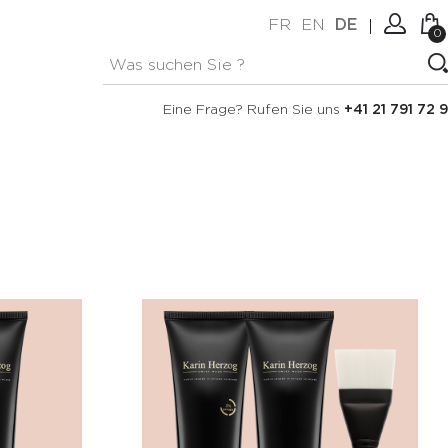
FR
EN
DE
0
Keine Artikel im Warenkorb.
Verbindung
Eine Frage? Rufen Sie uns
+41 21 791 72 9
Erstellen Sie ein Konto