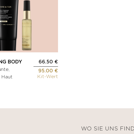
ING BODY
66.50 €
nte,
95.00 €
Kit-Wert
e Haut
E
WO SIE UNS FIN