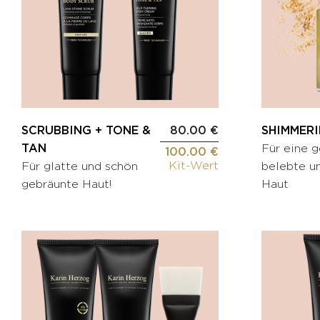
Creme
Falten-
BEAUTIFY
Creme
Öle
Augenkontur
Selbstbräunungscreme
Gezielte
Pflege
KITS
Serum
Maske
SCRUBBING + TONE &
80.00 €
SHIMMER
MÄNNER
TAN
Für eine g
HYDRATE
100.00 €
Kit-Wert
Für glatte und schön
belebte u
Oxygen
KÖRPERPFLEGE
gebräunte Haut!
Haut
&
GESICHTSPFLEGE
Fragrances
NOURISH
ZUBEHÖR
Nährendes
Öl
Applikator-
Pinsel
Comfort
cream
Tuch
Sonnenschutz