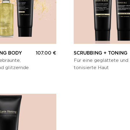
ING BODY
107.00 €
SCRUBBING + TONING
ebräunte,
Für eine geglättete und
nd glitzernde
tonisierte Haut