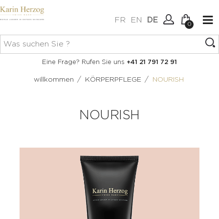
FR
EN
DE
0
Keine Artikel im Warenkorb.
Verbindung
Eine Frage? Rufen Sie uns
+41 21 791 72 91
Erstellen Sie ein Konto
/
/
willkommen
KÖRPERPFLEGE
NOURISH
NOURISH