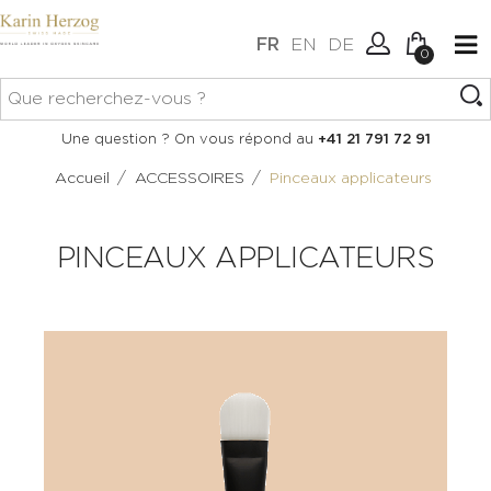
FR
EN
DE
0
Aucun article dans votre
Connexion
Une question ? On vous répond au
+41 21 791 72 91
panier.
Créer un compte
/
/
Accueil
ACCESSOIRES
Pinceaux applicateurs
PINCEAUX APPLICATEURS