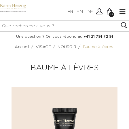
FR
EN
DE
0
Aucun article dans votre
Connexion
Une question ? On vous répond au
+41 21 791 72 91
panier.
Créer un compte
/
/
/
Accueil
VISAGE
NOURRIR
Baume à lèvres
BAUME À LÈVRES