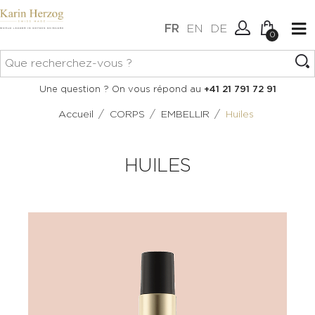
FR
EN
DE
0
Aucun article dans votre
Connexion
Une question ? On vous répond au
+41 21 791 72 91
panier.
Créer un compte
/
/
/
Accueil
CORPS
EMBELLIR
Huiles
HUILES