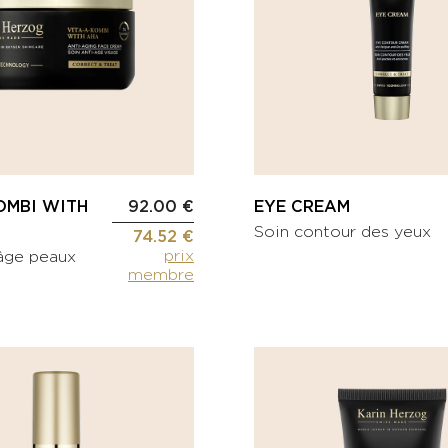
OMBI WITH
92.00 €
EYE CREAM
Soin contour des yeux
74.52 €
prix
-âge peaux
membre