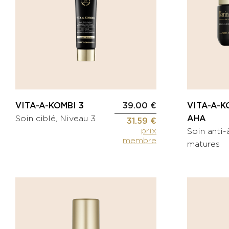
de
Pinceaux
confort
applicateurs
Protection
Lingette
solaire
Trousses
EMBELLIR
Autre
Crème
auto-
bronzante
DISPOSITIF
VITA-A-KOMBI 3
39.00 €
VITA-A-K
Crème
MEDICAL
Soin ciblé, Niveau 3
AHA
31.59 €
hydratante
prix
Soin anti
teintée
SOINS
membre
matures
CORPS
Maquillage
KITS