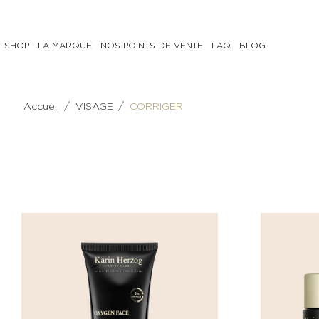
SHOP
LA MARQUE
NOS POINTS DE VENTE
FAQ
BLOG
VISAGE
CORPS
/
/
Accueil
VISAGE
CORRIGER
PRÉPARER
PRÉPARER
Lait,
Gommage
Eau
CORRIGER
Tonique
Soins
Gel
anti-
nettoyant
cellulite
&
Crème
démaquillant
hydratante
Gommage
corps
CORRIGER
NOURRIR
Crème
Crème