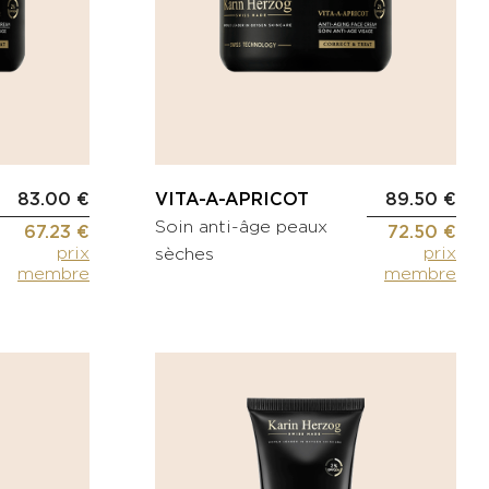
83.00 €
VITA-A-APRICOT
89.50 €
Soin anti-âge peaux
67.23 €
72.50 €
prix
prix
sèches
membre
membre