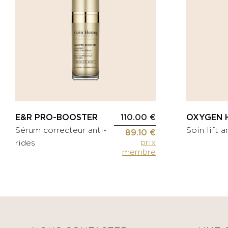
E&R PRO-BOOSTER
110.00 €
OXYGEN H
Sérum correcteur anti-
Soin lift a
89.10 €
prix
rides
membre