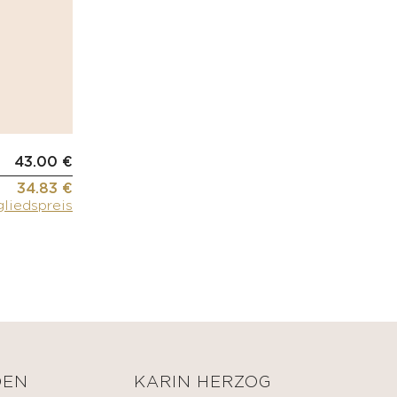
43.00 €
34.83 €
gliedspreis
DEN
KARIN HERZOG