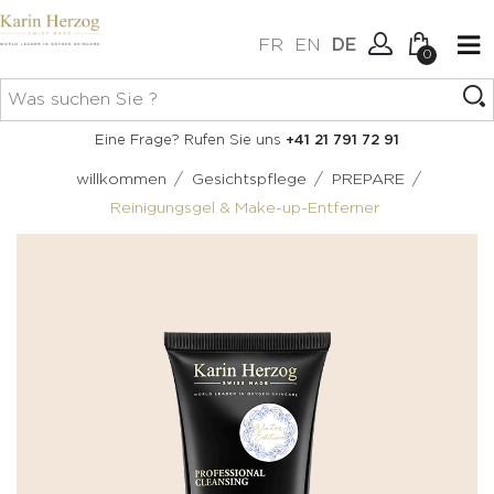
FR
EN
DE
0
Keine Artikel im Warenkorb.
Verbindung
Eine Frage? Rufen Sie uns
+41 21 791 72 91
Erstellen Sie ein Konto
/
/
/
willkommen
Gesichtspflege
PREPARE
Reinigungsgel & Make-up-Entferner